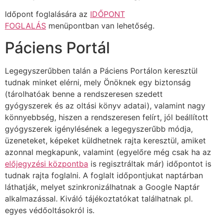
Időpont foglalására az
IDŐPONT
FOGLALÁS
menüpontban van lehetőség.
Páciens Portál
Legegyszerűbben talán a Páciens Portálon keresztül
tudnak minket elérni, mely Önöknek egy biztonság
(tárolhatóak benne a rendszeresen szedett
gyógyszerek és az oltási könyv adatai), valamint nagy
könnyebbség, hiszen a rendszeresen felírt, jól beállított
gyógyszerek igénylésének a legegyszerűbb módja,
üzeneteket, képeket küldhetnek rajta keresztül, amiket
azonnal megkapunk, valamint (egyelőre még csak ha az
előjegyzési központba
is regisztráltak már) időpontot is
tudnak rajta foglalni. A foglalt időpontjukat naptárban
láthatják, melyet szinkronizálhatnak a Google Naptár
alkalmazással. Kiváló tájékoztatókat találhatnak pl.
egyes védőoltásokról is.