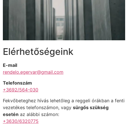
Elérhetőségeink
E-mail
rendelo.egervar@gmail.com
Telefonszám
+3692/564-030
Fekvőbeteghez hívás lehetőleg a reggeli órákban a fenti
vezetékes telefonszámon, vagy
sürgős szükség
esetén
az alábbi számon:
+3630/6320775