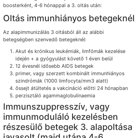
boosterként, 4-6 hónappal a 3. oltás után:
Oltás immunhiányos betegeknél
Az alapimmunizálás 3 oltásból áll az alábbi
betegségben szenvedő betegeknél:
Akut és krónikus leukémiák, limfómák kezelése
idején + a gyógyulást követő 1 éven belül
12 évesnél idősebb AIDS betegek
primer, vagy szerzett kombinált immunhiányos
szindrómák (1000 limfocyta/mm3 alatt)
őssejt átültetés a vakcináció előtti 24 hónapban
perzisztáló agammaglobulinaemia
Immunszuppresszív, vagy
immunmoduláló kezelésben
részesülő betegek 3. alapoltása
javasolt (majd utána 4-6