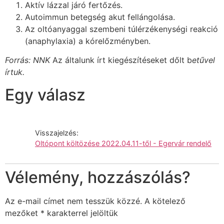
Aktív lázzal járó fertőzés.
Autoimmun betegség akut fellángolása.
Az oltóanyaggal szembeni túlérzékenységi reakció
(anaphylaxia) a kórelőzményben.
Forrás: NNK
Az általunk írt kiegészítéseket dőlt b
etűvel
írtuk.
Egy válasz
Visszajelzés:
Oltópont költözése 2022.04.11-től - Egervár rendelő
Vélemény, hozzászólás?
Az e-mail címet nem tesszük közzé.
A kötelező
mezőket
*
karakterrel jelöltük