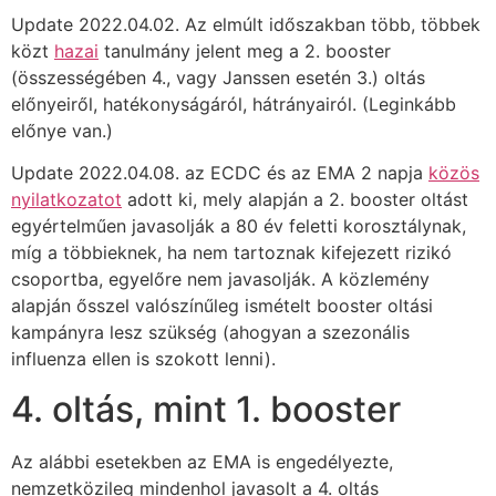
Update 2022.04.02. Az elmúlt időszakban több, többek
közt
hazai
tanulmány jelent meg a 2. booster
(összességében 4., vagy Janssen esetén 3.) oltás
előnyeiről, hatékonyságáról, hátrányairól. (Leginkább
előnye van.)
Update 2022.04.08. az ECDC és az EMA 2 napja
közös
nyilatkozatot
adott ki, mely alapján a 2. booster oltást
egyértelműen javasolják a 80 év feletti korosztálynak,
míg a többieknek, ha nem tartoznak kifejezett rizikó
csoportba, egyelőre nem javasolják. A közlemény
alapján ősszel valószínűleg ismételt booster oltási
kampányra lesz szükség (ahogyan a szezonális
influenza ellen is szokott lenni).
4. oltás, mint 1. booster
Az alábbi esetekben az EMA is engedélyezte,
nemzetközileg mindenhol javasolt a 4. oltás