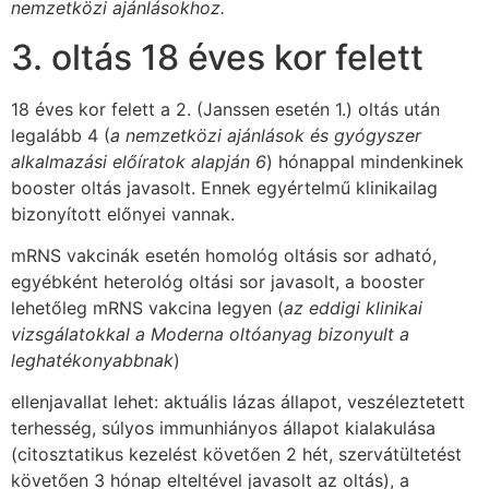
nemzetközi ajánlásokhoz.
3. oltás 18 éves kor felett
18 éves kor felett a 2. (Janssen esetén 1.) oltás után
legalább 4 (
a nemzetközi ajánlások és gyógyszer
alkalmazási előíratok alapján 6
) hónappal mindenkinek
booster oltás javasolt. Ennek egyértelmű klinikailag
bizonyított előnyei vannak.
mRNS vakcinák esetén homológ oltásis sor adható,
egyébként heterológ oltási sor javasolt, a booster
lehetőleg mRNS vakcina legyen (
az eddigi klinikai
vizsgálatokkal a Moderna oltóanyag bizonyult a
leghatékonyabbnak
)
ellenjavallat lehet: aktuális lázas állapot, veszéleztetett
terhesség, súlyos immunhiányos állapot kialakulása
(citosztatikus kezelést követően 2 hét, szervátültetést
követően 3 hónap elteltével javasolt az oltás), a