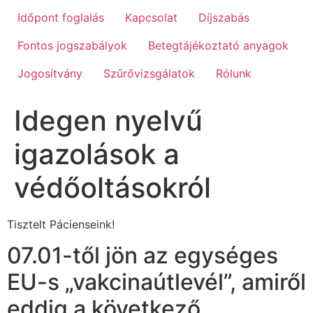
Időpont foglalás
Kapcsolat
Díjszabás
Fontos jogszabályok
Betegtájékoztató anyagok
Jogosítvány
Szűrővizsgálatok
Rólunk
Idegen nyelvű
igazolások a
védőoltásokról
Tisztelt Pácienseink!
07.01-től jön az egységes
EU-s „vakcinaútlevél”, amiről
eddig a következő