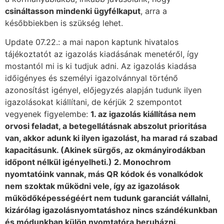
csináltasson mindenki ügyfélkaput
, arra a
későbbiekben is szükség lehet.
Update 07.22.: a mai napon kaptunk hivatalos
tájékoztatót az igazolás kiadásának menetéről, így
mostantól mi is ki tudjuk adni. Az igazolás kiadása
időigényes és személyi igazolvánnyal történő
azonosítást igényel, előjegyzés alapján tudunk ilyen
igazolásokat kiállítani, de kérjük 2 szempontot
vegyenek figyelembe:
1. az igazolás kiállítása nem
orvosi feladat, a betegellátásnak abszolut prioritása
van, akkor adunk ki ilyen igazolást, ha marad rá szabad
kapacitásunk. (Akinek sürgős, az okmányirodákban
időpont nélkül igényelheti.) 2. Monochrom
nyomtatóink vannak, más QR kódok és vonalkódok
nem szoktak működni vele, így az igazolások
működőképességéért nem tudunk garanciát vállalni,
kizárólag igazolásnyomtatáshoz nincs szándékunkban
és módunkban külön nyomtatóra beruházni.