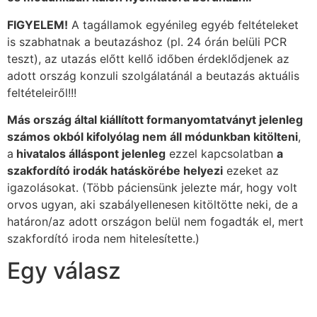
FIGYELEM!
A tagállamok egyénileg egyéb feltételeket
is szabhatnak a beutazáshoz (pl. 24 órán belüli PCR
teszt), az utazás előtt kellő időben érdeklődjenek az
adott ország konzuli szolgálatánál a beutazás aktuális
feltételeiről!!!
Más ország által kiállított formanyomtatványt jelenleg
számos okból kifolyólag nem áll módunkban kitölteni
,
a
hivatalos álláspont jelenleg
ezzel kapcsolatban
a
szakfordító irodák hatáskörébe helyezi
ezeket az
igazolásokat. (Több páciensünk jelezte már, hogy volt
orvos ugyan, aki szabályellenesen kitöltötte neki, de a
határon/az adott országon belül nem fogadták el, mert
szakfordító iroda nem hitelesítette.)
Egy válasz