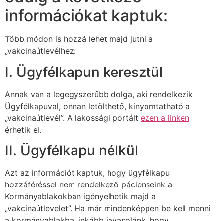
információkat kaptuk:
Több módon is hozzá lehet majd jutni a
„vakcinaútlevélhez:
I. Ügyfélkapun keresztül
Annak van a legegyszerűbb dolga, aki rendelkezik
Ügyfélkapuval, onnan letölthető, kinyomtatható a
„vakcinaútlevél”. A lakossági portált
ezen a linken
érhetik el.
II. Ügyfélkapu nélkül
Azt az információt kaptuk, hogy ügyfélkapu
hozzáféréssel nem rendelkező pácienseink a
Kormányablakokban igényelhetik majd a
„vakcinaútlevelet”. Ha már mindenképpen be kell menni
a kormányablakba, inkább javasolánk, hogy